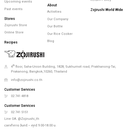
Upcoming events
About
Past events
Zojirushi World Wide
Activities
Stores
Our Company
Zojirushi Store
Our Bottle
Online Store
Our Rice Cooker
Blog
Recipes
th
4
floor, Saha-Union Building, 1828, Sukhumvit road, Prakhanong-Tai,
Prakanong, Bangkok,10260, Thailand
info@zojirushi.co.th
Customer Services
02 741 4818
Customer Services
02 741 5151
Line OA. @Zojirushi_th
เวลาทำการ จันทร์ – ศุกร์ 9.00-18.00 น.