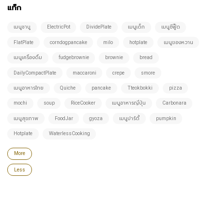
แท็ก
เมนูชาบู
ElectricPot
DividePlate
เมนูเด็ก
เมนูซีฟู๊ด
FlatPlate
corndogpancake
milo
hotplate
เมนูของหวาน
เมนูเครื่องดื่ม
fudgebrownie
brownie
bread
DailyCompactPlate
maccaroni
crepe
smore
เมนูอาหารไทย
Quiche
pancake
Tteokbokki
pizza
mochi
soup
RiceCooker
เมนูอาหารญี่ปุ่น
Carbonara
เมนูสุขภาพ
FoodJar
gyoza
เมนูปาร์ตี้
pumpkin
Hotplate
WaterlessCooking
More
Less