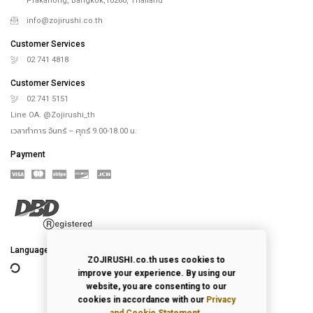
Prakanong, Bangkok,10260, Thailand
info@zojirushi.co.th
Customer Services
02 741 4818
Customer Services
02 741 5151
Line OA. @Zojirushi_th
เวลาทำการ จันทร์ – ศุกร์ 9.00-18.00 น.
Payment
Language
ZOJIRUSHI.co.th uses cookies to
improve your experience. By using our
website, you are consenting to our
cookies in accordance with our
Privacy