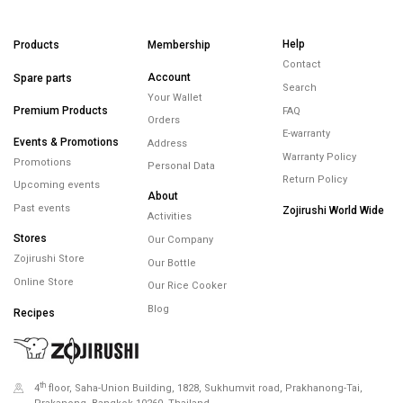
Help
Products
Membership
Contact
Account
Spare parts
Search
Your Wallet
Premium Products
FAQ
Orders
E-warranty
Events & Promotions
Address
Warranty Policy
Promotions
Personal Data
Return Policy
Upcoming events
About
Past events
Zojirushi World Wide
Activities
Stores
Our Company
Zojirushi Store
Our Bottle
Online Store
Our Rice Cooker
Blog
Recipes
th
4
floor, Saha-Union Building, 1828, Sukhumvit road, Prakhanong-Tai,