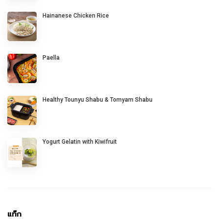
Hainanese Chicken Rice
Paella
Healthy Tounyu Shabu & Tomyam Shabu
Yogurt Gelatin with Kiwifruit
แท็ก