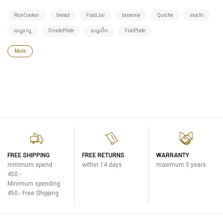
RiceCooker
bread
FoodJar
brownie
Quiche
mochi
เมนูชาบู
DividePlate
เมนูเด็ก
FlatPlate
More
FREE SHIPPING
FREE RETURNS
WARRANTY
minimum spend
within 14 days
maximum 5 years
450.-
Minimum spending
450.- Free Shipping