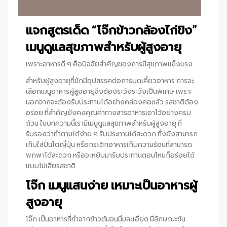
แจกสูตรเด็ด “โจ๊กข้าวกล้องไก่ขิง”
เมนูดูแลสุขภาพสำหรับผู้สูงอายุ
เพราะอาหารดี ๆ คือปัจจัยสำคัญของการมีสุขภาพแข็งแรง
สำหรับผู้สูงอายุที่มักมีอุปสรรคต่อการบดเคี้ยวอาหาร การจะ
เลือกเมนูอาหารผู้สูงอายุจึงต้องระวังระวังเป็นพิเศษ เพราะ
นอกจากจะต้องรับประทานได้อย่างคล่องคอแล้ว รสชาติต้อง
อร่อย ที่สำคัญยังคงคุณค่าทางสารอาหารเอาไว้อย่างครบ
ถ้วน ในบทความนี้เรามีเมนูดูแลสุขภาพสำหรับผู้สูงอายุ ที่
รับรองว่าทำตามได้ง่าย ๆ รับประทานได้สะดวก ทั้งยังสามารถ
เก็บใส่ปิ่นโตญี่ปุ่น หรือกระติกอาหารเก็บความร้อนที่สามารถ
พกพาได้สะดวก หรือจะหยิบมารับประทานตอนไหนก็อร่อยได้
แบบไม่เสียรสชาติ
โจ๊ก เมนูแสนง่าย เหมาะเป็นอาหารผู้
สูงอายุ
โจ๊ก เป็นอาหารที่ทำจากข้าวต้มจนนิ่มละเอียด มีลักษณะข้น