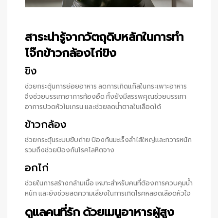
สาระน่ารู้จากวัตถุดิบหลักในการทำ
โจ๊กข้าวกล้องไก่ขิง
ขิง
ช่วยกระตุ้นการย่อยอาหาร ลดการเกิดแก๊สในกระเพาะอาหาร
จึงช่วยบรรเทาอาการท้องอืด ทั้งยังมีสรรพคุณช่วยบรรเทา
อาการปวดหัวไมเกรน และช่วยลดน้ำตาลในเลือดได้
ข้าวกล้อง
ช่วยกระตุ้นระบบขับถ่าย ป้องกันมะเร็งลำไส้ใหญ่และทวารหนัก
รวมถึงช่วยป้องกันโรคโลหิตจาง
อกไก่
ช่วยในการสร้างกล้ามเนื้อ เหมาะสำหรับคนที่ต้องการควบคุมน้ำ
หนัก และยังช่วยลดความเสี่ยงในการเกิดโรคหลอดเลือดหัวใจ
ดูแลคนที่รัก ด้วยเมนูอาหารผู้สูง