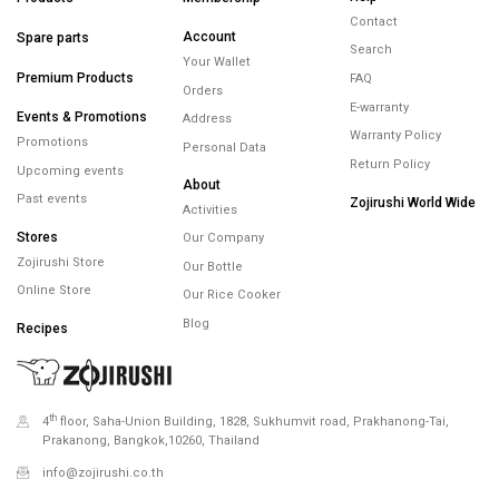
Contact
Account
Spare parts
Search
Your Wallet
Premium Products
FAQ
Orders
E-warranty
Events & Promotions
Address
Warranty Policy
Promotions
Personal Data
Return Policy
Upcoming events
About
Past events
Zojirushi World Wide
Activities
Stores
Our Company
Zojirushi Store
Our Bottle
Online Store
Our Rice Cooker
Blog
Recipes
th
4
floor, Saha-Union Building, 1828, Sukhumvit road, Prakhanong-Tai,
Prakanong, Bangkok,10260, Thailand
info@zojirushi.co.th