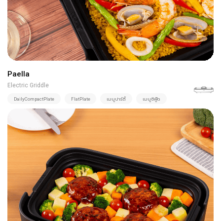
Paella
Electric Griddle
DailyCompactPlate
FlatPlate
เมนูปาร์ตี้
เมนูซีฟู๊ด