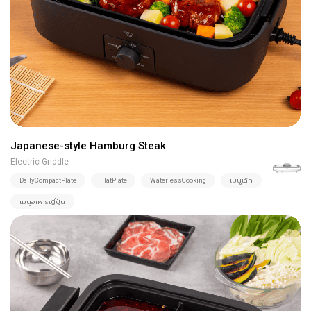
Japanese-style Hamburg Steak
Electric Griddle
DailyCompactPlate
FlatPlate
WaterlessCooking
เมนูเด็ก
เมนูอาหารญี่ปุ่น