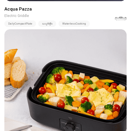
Acqua Pazza
Electric Griddle
DailyCompactPlate
เมนูซีฟู๊ด
WaterlessCooking