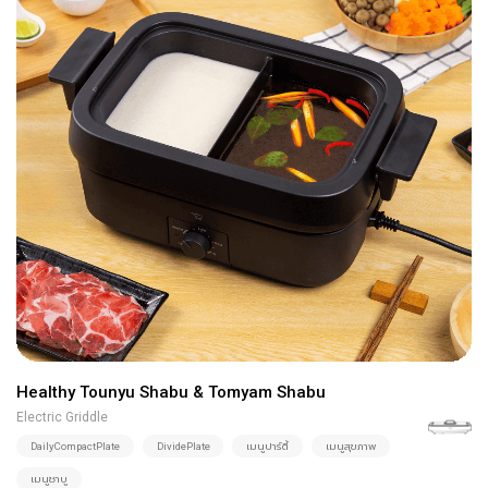
Healthy Tounyu Shabu & Tomyam Shabu
Electric Griddle
DailyCompactPlate
DividePlate
เมนูปาร์ตี้
เมนูสุขภาพ
เมนูชาบู