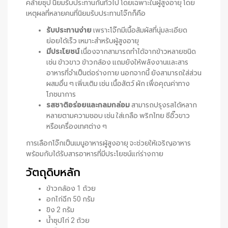
คล้ายซุป นิยมรับประทานกันทั่วไป โดยเฉพาะในผู้สูงอายุ โดย
เหตุผลที่หลายคนที่นิยมรับประทานโจ๊กก็คือ
รับประทานง่าย
เพราะโจ๊กมีเนื้อสัมผัสที่นุ่มละเอียด
ย่อยได้เร็ว เหมาะสำหรับผู้สูงอายุ
มีประโยชน์
เนื่องจากสามารถทำได้จากข้าวหลายชนิด
เช่น ข้าวขาว ข้าวกล้อง แถมยังให้พลังงานและสาร
อาหารที่จำเป็นต่อร่างกาย นอกจากนี้ ยังสามารถใส่ส่วน
ผสมอื่น ๆ เพิ่มเติม เช่น เนื้อสัตว์ ผัก เพื่อคุณค่าทาง
โภชนาการ
รสชาติอร่อยและกลมกล่อม
สามารถปรุงรสได้หลาก
หลายตามความชอบ เช่น ใส่เกลือ พริกไทย ซีอิ๊วขาว
หรือเครื่องเทศต่าง ๆ
การเลือกโจ๊กเป็นเมนูอาหารผู้สูงอายุ จะช่วยให้เจริญอาหาร
พร้อมกับได้รับสารอาหารที่มีประโยชน์แก่ร่างกาย
วัตถุดิบหลัก
ข้าวกล้อง 1 ถ้วย
อกไก่ฉีก 50 กรัม
ขิง 2 กรัม
น้ำซุปไก่ 2 ถ้วย