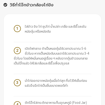
วิธีทำโจ๊กข้าวกล้องไก่ขิง
ใส่ข้าว ขิง ไก่ ซุปไก่ น้ำเปล่า เกลือ และซีอิ๊วลงใน
1
หม้อตุ๋น หรือหม้อต้ม
เปิดไฟกลาง ถ้าเป็นหมอตุ๋นใช้เวลาประมาณ 5-6
2
ชั่วโมง หากเป็นหม้อต้มบนเตาใช้เวลาประมาณ 3-4
ชั่วโมง โดยให้หมั่นคนอยู่เรื่อย ๆ หลังจากตุ๋นข้าวจนกลาย
เป็นโจ๊กแล้ว ให้ใส่เกลือและซีอิ๊วเพื่อปรุงรส
นำไก่ออกจากหม้อตุ๋นเมื่อไก่สุก ทิ้งไว้ให้เย็นก่อน
3
แล้วจึงฉีกไก่เป็นชิ้นขนาดพอดีคำ
ตักโจ๊กใส่กระติกอาหารเก็บอุณหภูมิ (Food Jar)
4