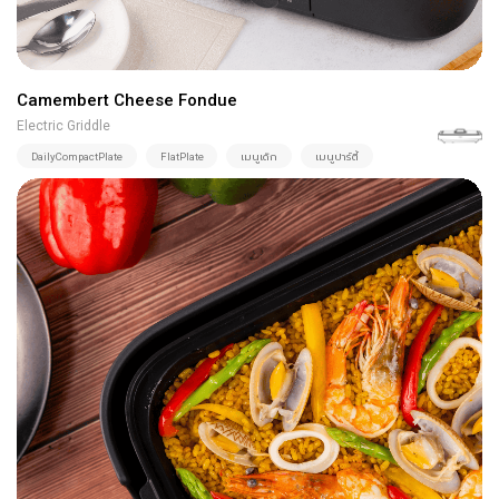
Camembert Cheese Fondue
Electric Griddle
DailyCompactPlate
FlatPlate
เมนูเด็ก
เมนูปาร์ตี้