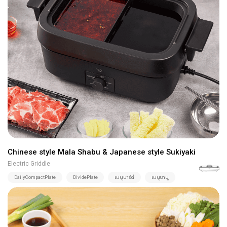
Chinese style Mala Shabu & Japanese style Sukiyaki
Electric Griddle
DailyCompactPlate
DividePlate
เมนูปาร์ตี้
เมนูชาบู