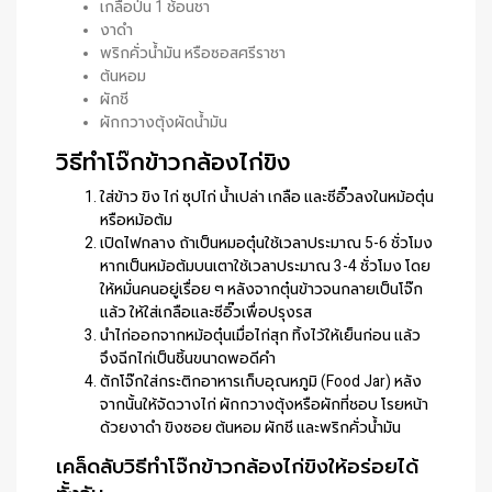
เกลือป่น 1 ช้อนชา
งาดำ
พริกคั่วน้ำมัน หรือซอสศรีราชา
ต้นหอม
ผักชี
ผักกวางตุ้งผัดน้ำมัน
วิธีทำโจ๊กข้าวกล้องไก่ขิง
ใส่ข้าว ขิง ไก่ ซุปไก่ น้ำเปล่า เกลือ และซีอิ๊วลงในหม้อตุ๋น
หรือหม้อต้ม
เปิดไฟกลาง ถ้าเป็นหมอตุ๋นใช้เวลาประมาณ 5-6 ชั่วโมง
หากเป็นหม้อต้มบนเตาใช้เวลาประมาณ 3-4 ชั่วโมง โดย
ให้หมั่นคนอยู่เรื่อย ๆ หลังจากตุ๋นข้าวจนกลายเป็นโจ๊ก
แล้ว ให้ใส่เกลือและซีอิ๊วเพื่อปรุงรส
นำไก่ออกจากหม้อตุ๋นเมื่อไก่สุก ทิ้งไว้ให้เย็นก่อน แล้ว
จึงฉีกไก่เป็นชิ้นขนาดพอดีคำ
ตักโจ๊กใส่กระติกอาหารเก็บอุณหภูมิ (Food Jar) หลัง
จากนั้นให้จัดวางไก่ ผักกวางตุ้งหรือผักที่ชอบ โรยหน้า
ด้วยงาดำ ขิงซอย ต้นหอม ผักชี และพริกคั่วน้ำมัน
เคล็ดลับวิธีทำโจ๊กข้าวกล้องไก่ขิงให้อร่อยได้